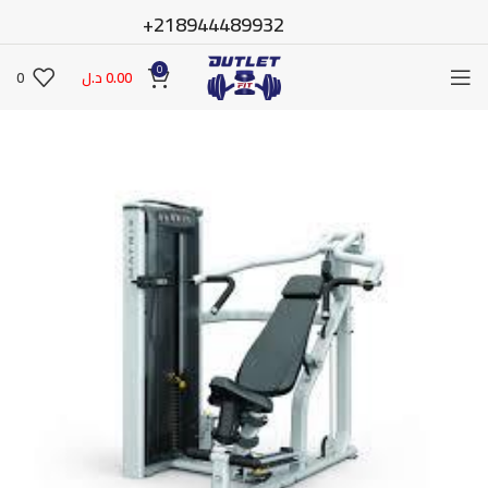
218944489932+
0
0.00
د.ل
0