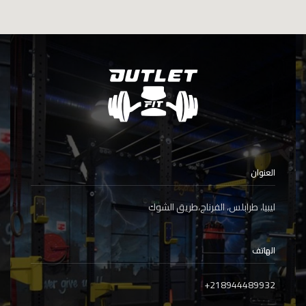
العنوان
ليبيا، طرابلس، الفرناج،طريق الشوك
الهاتف
+
218944489932