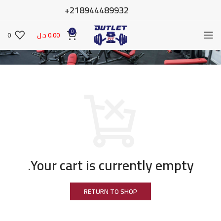
218944489932+
0
0.00
د.ل
0
Your cart is currently empty.
RETURN TO SHOP