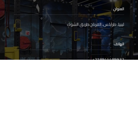
العنوان
ليبيا، طرابلس، الفرناج،طريق الشوك
الهاتف
+
218944489932
البريد الإلكتروني
outletfit.libya@gmail.com
info@outletfit.ly