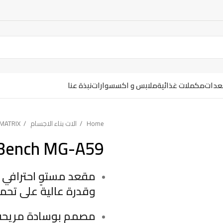
معدات
مكملات غذائية
ملابس و اكسسوارات
نبذة عنا
Home
الات بناء الاجسام
MATRIX
 Bench MG-A59
وقدرة عالية على تحمل 
مصمم بوسادة مريحة و