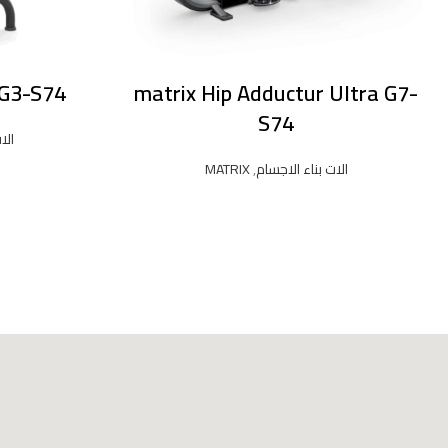
 G3-S74
matrix Hip Adductur Ultra G7-
S74
الا
الات بناء الاجسام
,
MATRIX
READ MORE