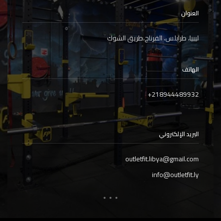
العنوان
ليبيا، طرابلس، الفرناج،طريق الشوك
الهاتف
+
218944489932
البريد الإلكتروني
outletfit.libya@gmail.com
info@outletfit.ly