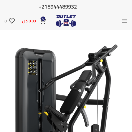
218944489932+
0
0.00
د.ل
0