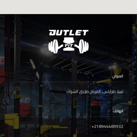
العنوان
ليبيا، طرابلس، الفرناج،طريق الشوك
الهاتف
+
218944489932