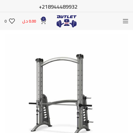
218944489932+
0
0.00
د.ل
0