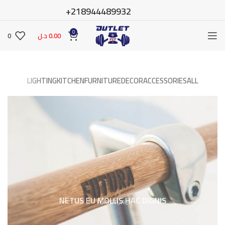
218944489932+
0
0.00
د.ل
0
LIGHTING
KITCHEN
FURNITURE
DECOR
ACCESSORIES
ALL
NETUS EU MOLLIS HAC DIGNIS
FURNITURE