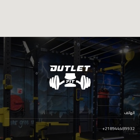
الهاتف
+
218944489932