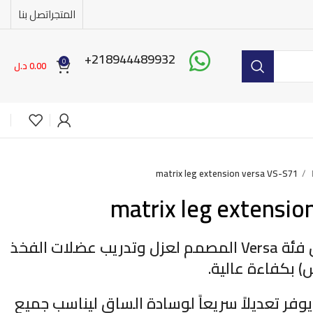
المتجر
اتصل بنا
218944489932+
0
0.00
د.ل
matrix leg extension versa VS-S71
matrix leg extensio
جهاز رفرفة الأرجل من فئة Versa المصمم لعزل وتدريب عضلات الفخذ
) بكفاءة عالية.
فر تعديلاً سريعاً لوسادة الساق ليناسب جميع