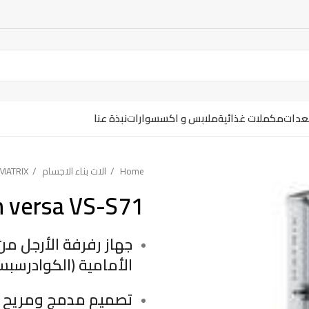
معدات
مكملات غذائية
ملابس و اكسسوارات
نبذة عنا
Home
الات بناء الاجسام
MATRIX
n versa VS-S71
الأمامية (الكوادرسبس
تصميم مدمج ومريح يو