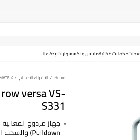
معدات
مكملات غذائية
ملابس و اكسسوارات
نبذة عنا
Home
الات بناء الاجسام
MATRIX
 row versa VS-
S331
Pulldown) والسحب الأرضي (Seated Row) في محطة واحدة.