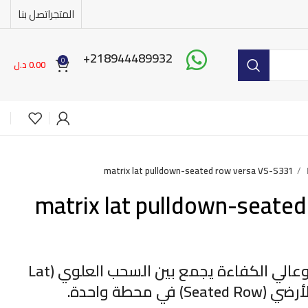
المتجر
اتصل بنا
218944489932+
0
0.00
د.ل
matrix lat pulldown-seated row versa VS-S331
matrix lat pulldown-seated
جهاز مزدوج الفعالية وعالي الكفاءة يجمع بين السحب العلوي (Lat