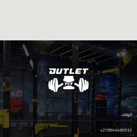
الهاتف
+
218944489932