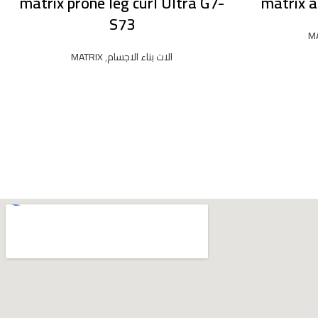
matrix prone leg curl Ultra G7-
matrix a
S73
M
الات بناء الاجسام
,
MATRIX
READ MORE