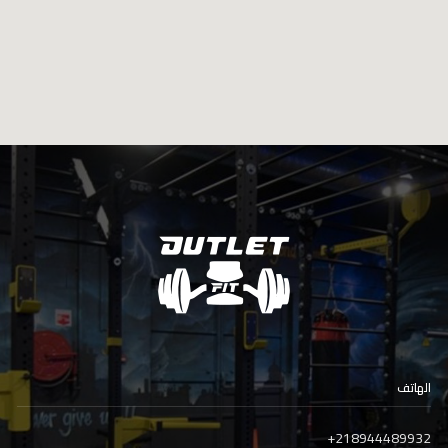
الهاتف
+
218944489932