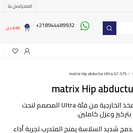
المتجر
اتصل بنا
218944489932+
0
0.00
د.ل
matrix Hip abductur Ultra G7-S75
matrix Hip abductu
جهاز تدريب عضلات الفخذ الخارجية من فئة Ultra المصمم لنحت
بتركيز وعزل كاملين.
مج شديد السلاسة يمنح المتدرب تجربة أداء