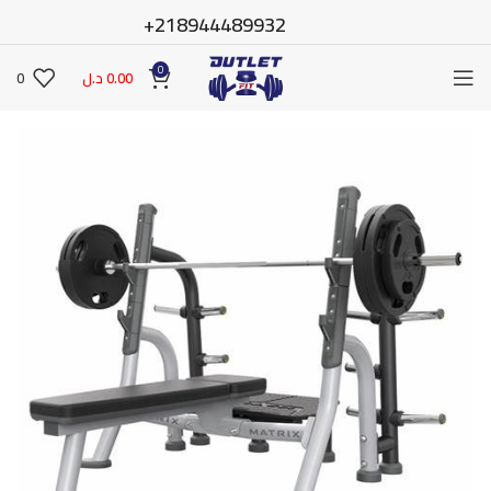
218944489932+
0
0.00
د.ل
0