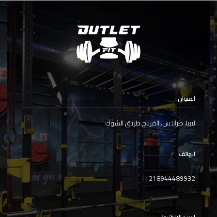
العنوان
ليبيا، طرابلس، الفرناج،طريق الشوك
الهاتف
+
218944489932