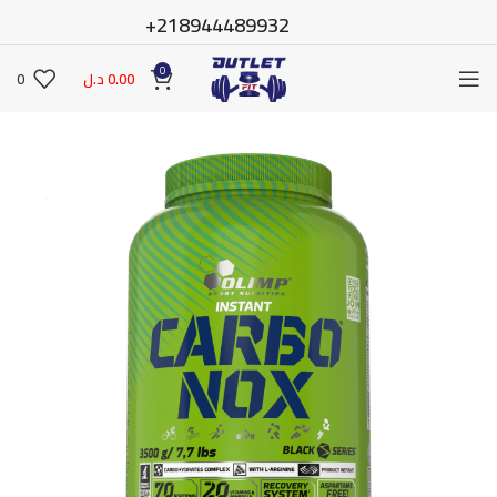
218944489932+
0
0.00
د.ل
0