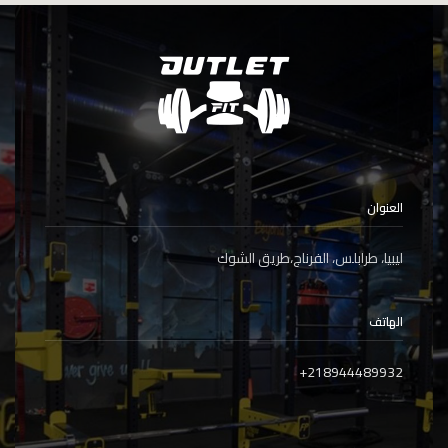
العنوان
ليبيا، طرابلس، الفرناج،طريق الشوك
الهاتف
+
218944489932