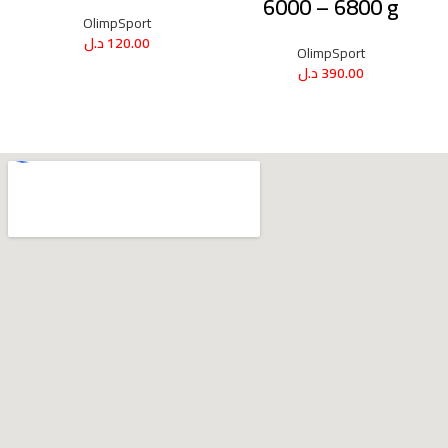
6000 – 6800 g
OlimpSport
120.00
د.ل
OlimpSport
390.00
د.ل
ADD TO CART
ADD TO CART