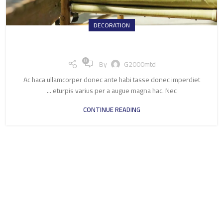
DECORATION
Creative water features and exterior
0
By
G2000mtd
Ac haca ullamcorper donec ante habi tasse donec imperdiet
eturpis varius per a augue magna hac. Nec ...
CONTINUE READING