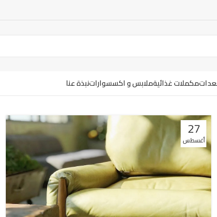
معدات
مكملات غذائية
ملابس و اكسسوارات
نبذة عنا
27
أغسطس