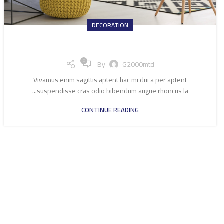
DECORATION
Exploring Atlanta’s modern homes
0
By
G2000mtd
Vivamus enim sagittis aptent hac mi dui a per aptent
suspendisse cras odio bibendum augue rhoncus la...
CONTINUE READING