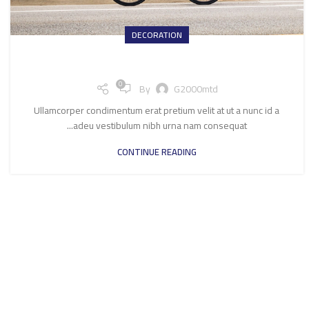
DECORATION
New home decor from John Doerson
0
By
G2000mtd
Ullamcorper condimentum erat pretium velit at ut a nunc id a
adeu vestibulum nibh urna nam consequat...
CONTINUE READING