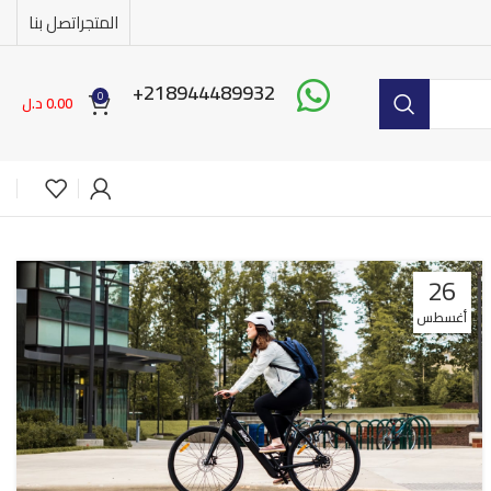
المتجر
اتصل بنا
218944489932+
0
0.00
د.ل
26
أغسطس